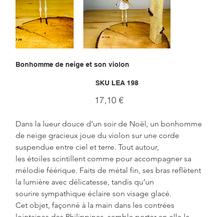
Bonhomme de neige et son violon
SKU
SKU :
LEA 198
LEA
198
Prix
17,10 €
Dans la lueur douce d’un soir de Noël, un bonhomme 
de neige gracieux joue du violon sur une corde 
suspendue entre ciel et terre. Tout autour, 
les étoiles scintillent comme pour accompagner sa 
mélodie féérique. Faits de métal fin, ses bras reflètent 
la lumière avec délicatesse, tandis qu’un 
sourire sympathique éclaire son visage glacé.
Cet objet, façonné à la main dans les contrées 
lointaines des Philippines, semble porter en elle la 