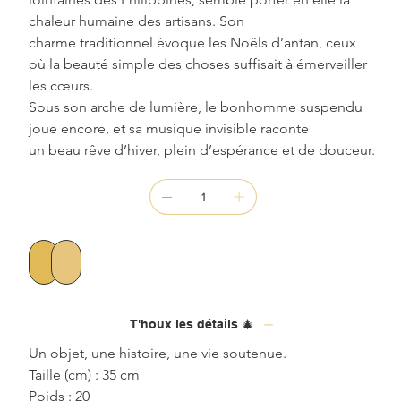
chaleur humaine des artisans. Son 
charme traditionnel évoque les Noëls d’antan, ceux 
où la beauté simple des choses suffisait à émerveiller 
les cœurs.
Sous son arche de lumière, le bonhomme suspendu 
joue encore, et sa musique invisible raconte 
un beau rêve d’hiver, plein d’espérance et de douceur.
Ajouter au panier
Commander et payer
T'houx les détails 🎄
Un objet, une histoire, une vie soutenue.
Taille (cm) : 35 cm
Poids : 20