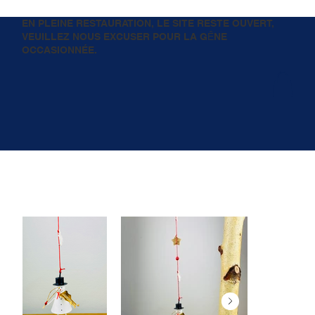
EN PLEINE RESTAURATION, LE SITE RESTE OUVERT,
VEUILLEZ NOUS EXCUSER POUR LA GȆNE
OCCASIONNÉE.