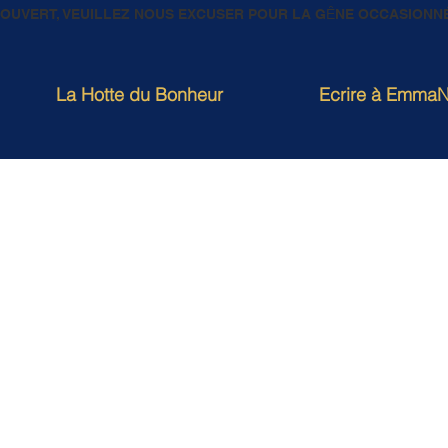
E OUVERT, VEUILLEZ NOUS EXCUSER POUR LA GȆNE OCCASIONN
La Hotte du Bonheur
Ecrire à EmmaN