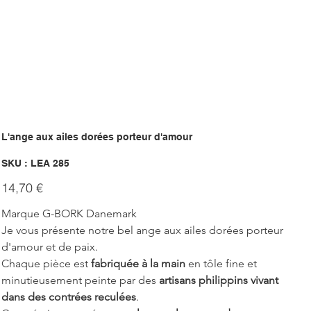
L'ange aux ailes dorées porteur d'amour
SKU
SKU :
LEA 285
LEA
285
Prix
14,70 €
Marque G-BORK Danemark
Je vous présente notre bel ange aux ailes dorées porteur 
d'amour et de paix.
Chaque pièce est 
fabriquée à la main
 en tôle fine et 
minutieusement peinte par des 
artisans philippins vivant 
dans des contrées reculées
.