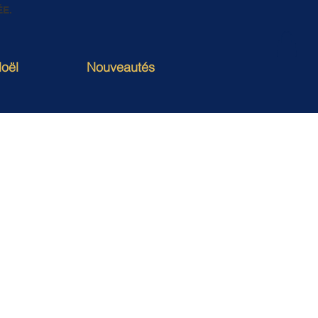
ÉE.
oël
Nouveautés