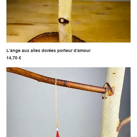
L'ange aux ailes dorées porteur d'amour
Prix
14,70 €